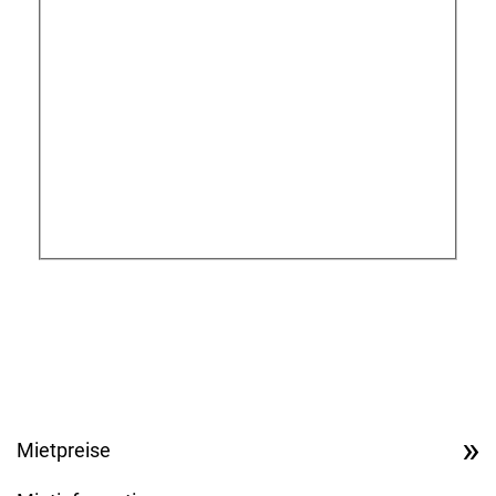
Baumstubbenfräse
Forstmulchkopf
Umkehrfräse
Schlegelmulchkopf
Auslegemulcher
Absenkanhänger für Transport
** Pflichtfelder
Eine genaue Erläuterung wie wir Ihre Daten verarbeiten finden
Sie in unseren Datenschutzinformationen.
Mietpreise