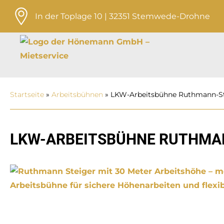
In der Toplage 10 | 32351 Stemwede-Drohne
Startseite
»
Arbeits­bühnen
»
LKW-Arbeitsbühne Ruthmann-St
LKW-ARBEITSBÜHNE RUTHMAN