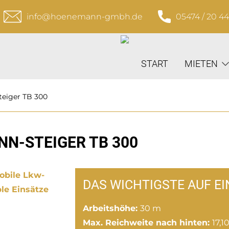
info@hoenemann-gmbh.de
05474 / 20 4
START
MIETEN
eiger TB 300
N-STEIGER TB 300
DAS WICHTIGSTE AUF EI
Arbeitshöhe:
30 m
Max. Reichweite nach hinten:
17,1