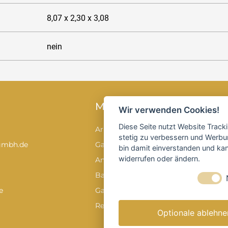
8,07 x 2,30 x 3,08
nein
MIETEN
Wir verwenden Cookies!
Diese Seite nutzt Website Track
Arbeitsbühnen
stetig zu verbessern und Werbu
gmbh.de
Gabelstapler
bin damit einverstanden und kann
widerrufen oder ändern.
Anhänger & Transport
Baumaschinen & -geräte
e
Garten & Forstgeräte
Reinigungstechnik
Optionale ablehne