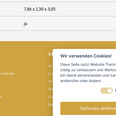
7,86 x 2,30 x 3,05
ja
MIETEN
Wir verwenden Cookies!
Diese Seite nutzt Website Track
Arbeitsbühnen
stetig zu verbessern und Werbu
gmbh.de
Gabelstapler
bin damit einverstanden und kann
widerrufen oder ändern.
Anhänger & Transport
Baumaschinen & -geräte
e
Garten & Forstgeräte
Reinigungstechnik
Optionale ablehne