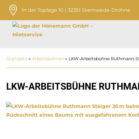
In der Toplage 10 | 32351 Stemwede-Drohne
Startseite
»
Arbeits­bühnen
»
LKW-Arbeitsbühne Ruthmann-St
LKW-ARBEITSBÜHNE RUTHMAN