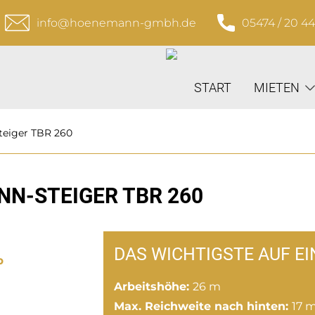
info@hoenemann-gmbh.de
05474 / 20 4
START
MIETEN
eiger TBR 260
N-STEIGER TBR 260
DAS WICHTIGSTE AUF EI
Arbeitshöhe:
26 m
Max. Reichweite nach hinten:
17 