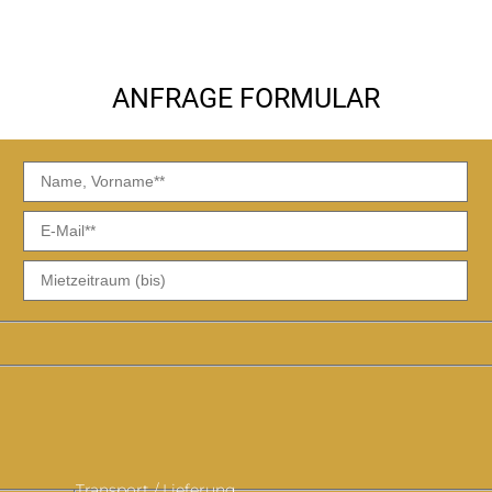
ANFRAGE FORMULAR
TT
TT
Punkt
Pu
MM
M
Punkt
Pu
JJJJ
JJ
Transport / Lieferung