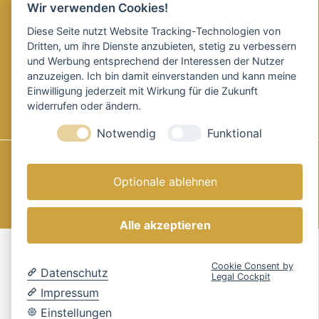
Garten & Forstgeräte
Wir verwenden Cookies!
Reinigungstechnik
Diese Seite nutzt Website Tracking-Technologien von
Dritten, um ihre Dienste anzubieten, stetig zu verbessern
SOCIAL MEDIA
und Werbung entsprechend der Interessen der Nutzer
anzuzeigen. Ich bin damit einverstanden und kann meine
Einwilligung jederzeit mit Wirkung für die Zukunft
widerrufen oder ändern.
Notwendig
Funktional
Impressum
|
Datenschutz
|
Optionale ablehnen
Cookie Einstellungen
© 2026 Herbert Hönemann GmbH
Alle akzeptieren
Cookie Consent by
Datenschutz
Legal Cockpit
Impressum
Einstellungen