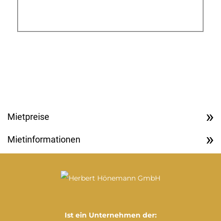
Fallschutzausrüstung
Zugmaschine & Tieflader
** Pflichtfelder
Eine genaue Erläuterung wie wir Ihre Daten verarbeiten finden
Sie in unseren Datenschutzinformationen.
Mietpreise
Mietinformationen
Ist ein Unternehmen der: