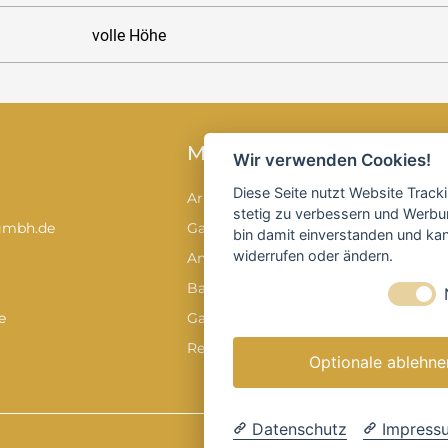
volle Höhe
MIETEN
Wir verwenden Cookies!
Diese Seite nutzt Website Track
Arbeitsbühnen
stetig zu verbessern und Werbu
gmbh.de
Gabelstapler
bin damit einverstanden und kann
widerrufen oder ändern.
Anhänger & Transport
Baumaschinen & -geräte
e
Garten & Forstgeräte
Reinigungstechnik
Optionale ablehne
Datenschutz
Impress