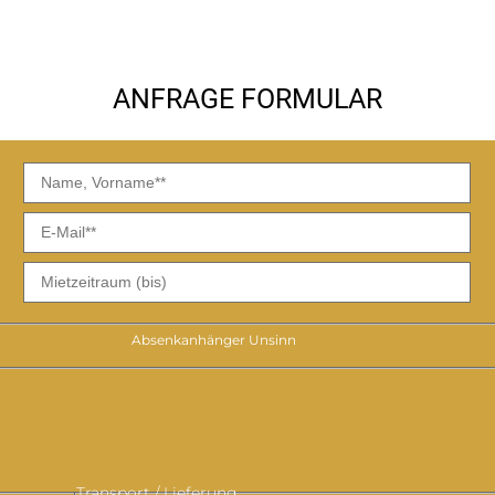
ANFRAGE FORMULAR
TT
TT
Punkt
Pu
MM
M
Absenkanhänger Unsinn
Punkt
Pu
JJJJ
JJ
Transport / Lieferung