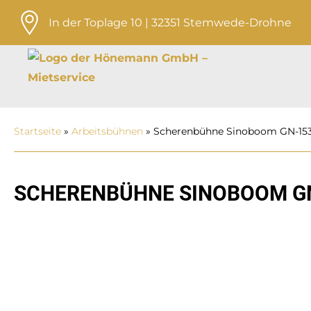
In der Toplage 10 | 32351 Stemwede-Drohne
Startseite
»
Arbeits­bühnen
»
Scherenbühne Sinoboom GN-15
SCHERENBÜHNE SINOBOOM G