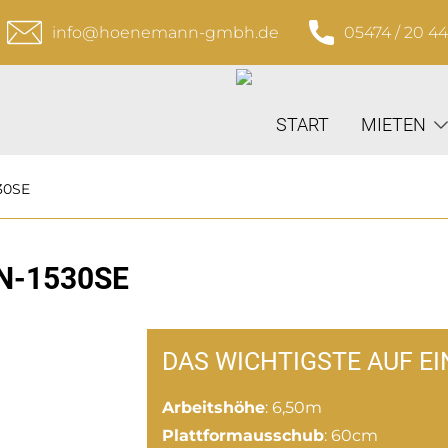
info@hoenemann-gmbh.de
05474 / 20 4
START
MIETEN
30SE
N-1530SE
DAS WICHTIGSTE AUF EI
Arbeitshöhe
: 6,50m
Plattformausschub
: 60cm